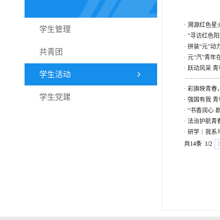
·
溯源红色星
学生管理
·
“寻访红色
·
拼装“元”动
共青团
·
元“汽”青年
·
跃动风采 
学生活动
·
彩旗映青春
学生党建
·
强国有我 青
·
“书香润心
·
法治护航青
·
研学｜我系
共14条 1/2